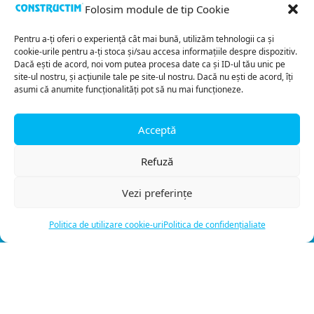
Folosim module de tip Cookie
Navighează
Pentru a-ți oferi o experiență cât mai bună, utilizăm tehnologii ca și
cookie-urile pentru a-ți stoca și/sau accesa informațiile despre dispozitiv.
Proiecte
Dacă ești de acord, noi vom putea procesa date ca și ID-ul tău unic pe
site-ul nostru, și acțiunile tale pe site-ul nostru. Dacă nu ești de acord, îți
Anunțuri
asumi că anumite funcționalități pot să nu mai funcționeze.
Servicii
Despre noi
Contact
Acceptă
Legale
Refuză
Politica de confidențialitate
Politica de utilizare cookie-uri
Vezi preferințe
Termeni și condiții
Aviz juridic
Politica de utilizare cookie-uri
Politica de confidențialiate
ANPC