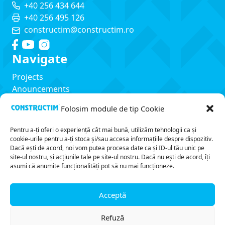
+40 256 434 644
+40 256 495 126
constructim@constructim.ro
Navigate
Projects
Anouncements
Services
Folosim module de tip Cookie
About us
Contact
Pentru a-ți oferi o experiență cât mai bună, utilizăm tehnologii ca și
Legal
cookie-urile pentru a-ți stoca și/sau accesa informațiile despre dispozitiv.
Dacă ești de acord, noi vom putea procesa date ca și ID-ul tău unic pe
Privacy policy
site-ul nostru, și acțiunile tale pe site-ul nostru. Dacă nu ești de acord, îți
asumi că anumite funcționalități pot să nu mai funcționeze.
Cookie policy
Terms and conditions
Legal notice
Acceptă
ANPC
Refuză