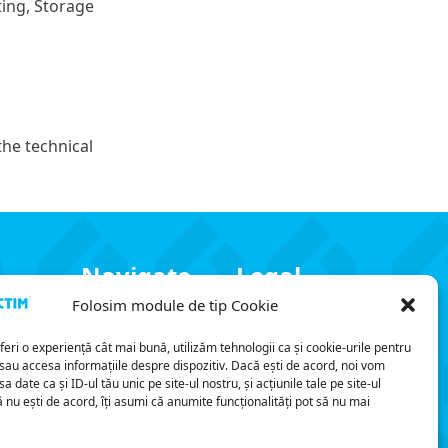
ting, Storage
the technical
Navigate
Legal
Folosim module de tip Cookie
Nr. 3
Projects
Privacy policy
Anouncements
Cookie policy
oferi o experiență cât mai bună, utilizăm tehnologii ca și cookie-urile pentru
Services
Terms and conditions
i/sau accesa informațiile despre dispozitiv. Dacă ești de acord, noi vom
ctim.ro
About us
Legal notice
 date ca și ID-ul tău unic pe site-ul nostru, și acțiunile tale pe site-ul
 nu ești de acord, îți asumi că anumite funcționalități pot să nu mai
Contact
ANPC