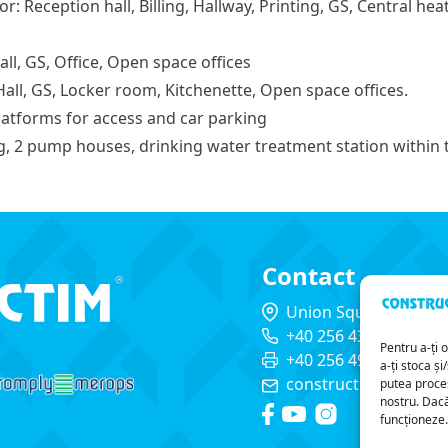
r: Reception hall, Billing, Hallway, Printing, GS, Central hea
Hall, GS, Office, Open space offices
 Hall, GS, Locker room, Kitchenette, Open space offices.
latforms for access and car parking
ng, 2 pump houses, drinking water treatment station within 
Contact
Union Square street, 
+40 256 434 644
Pentru a-ți 
+40 256 495 126
a-ți stoca ș
constructim@constru
putea procesa
nostru. Dacă
funcționeze.