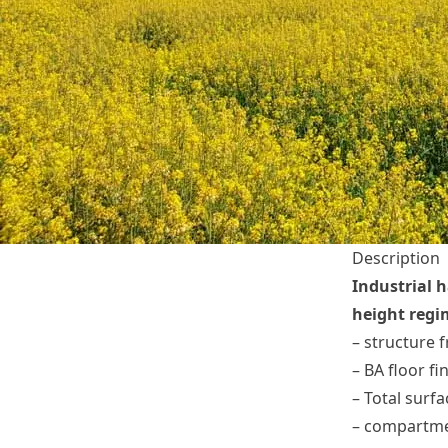
Description
Industrial h
height regi
– structure 
– BA floor f
– Total surf
– compartmen