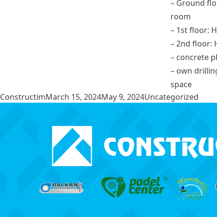
– Ground floo
room
– 1st floor: 
– 2nd floor:
– concrete p
– own drilli
space
Posted by
Posted in
Constructim
March 15, 2024
May 9, 2024
Uncategorized