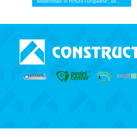
Modernității în Pictura Europeană”, un
proiect cultural de anvergură organizat de
Muzeul Național de Artă Timișoara