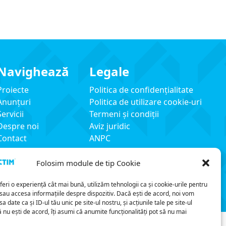
Navighează
Legale
Proiecte
Politica de confidențialitate
Anunțuri
Politica de utilizare cookie-uri
Servicii
Termeni și condiții
Despre noi
Aviz juridic
Contact
ANPC
Folosim module de tip Cookie
oferi o experiență cât mai bună, utilizăm tehnologii ca și cookie-urile pentru
i/sau accesa informațiile despre dispozitiv. Dacă ești de acord, noi vom
 date ca și ID-ul tău unic pe site-ul nostru, și acțiunile tale pe site-ul
 nu ești de acord, îți asumi că anumite funcționalități pot să nu mai