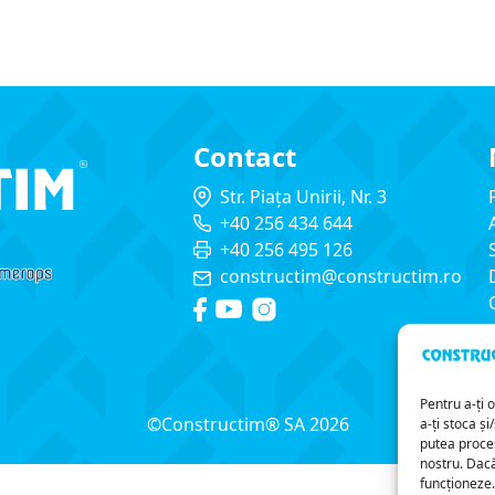
Contact
Str. Piața Unirii, Nr. 3
+40 256 434 644
+40 256 495 126
constructim@constructim.ro
Pentru a-ți 
©Constructim® SA 2026
a-ți stoca ș
putea procesa
nostru. Dacă
funcționeze.