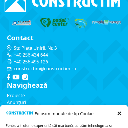
Contact
Str. Piața Unirii, Nr. 3
+40 256 434 644
+40 256 495 126
constructim@constructim.ro
Navighează
Proiecte
Anunțuri
Servicii
Folosim module de tip Cookie
Despre noi
Contact
Pentru a-ți oferi o experiență cât mai bună, utilizăm tehnologii ca și