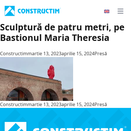
Skip to content
Open
Sculptură de patru metri, pe
Bastionul Maria Theresia
Posted by
Posted in
Constructim
martie 13, 2023
aprilie 15, 2024
Presă
Posted by
Posted in
Constructim
martie 13, 2023
aprilie 15, 2024
Presă